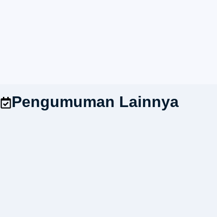
Pengumuman Lainnya
Penerimaan Mahasiswa Baru UNIKOM 2025/2026
Resmi Dibuka!
02/12/2025
7:35 am
elektro
Saatnya kamu bergabung di UNIKOM untuk