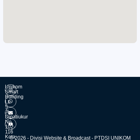
Unikom
Smart
Building
Lt.
5
Jl.
Dipatiukur
No.
102-
116
Kota
© 2026 - Divisi Website & Broadcast - PTDSI UNIKOM