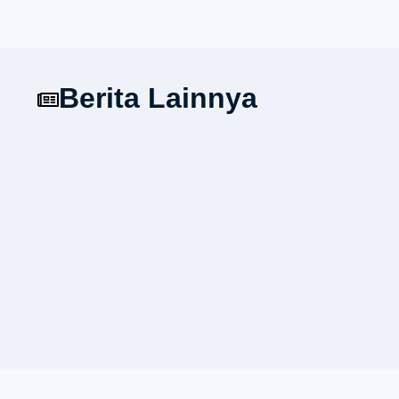
Berita Lainnya
UNIKOM Terima Beasiswa Prestasi Bni
untuk 109 Mahasiswa Berprestasi
16/06/2026
10:46 am
elektro
BANDUNG, UNIKOM – Jumat, 12 Juni 20
Prestasi Internasional! UNIKOM Raih
Swasta di Jawa Barat dengan Rasio P
versi QS AUR 2026
06/03/2026
10:49 am
elektro
Universitas Komputer Indonesia (UNIK