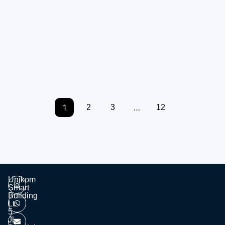
Selamat Menjalani Minggu Tenang Semester Ganjil
2025
13/05/2025
7:37 am
elektro
Selamat Menjalani Minggu Tenang, Unikomers!
Saatnya mengistirahatkan sejenak raga dan
pikiran, sambil bersiap...
1
…
2
3
12
Unikom
Smart
Building
Lt.
5
Jl.