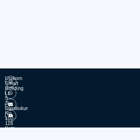
Unikom
Smart
Building
Lt.
5
Jl.
Dipatiukur
No.
102-
116
Kota
© 2026 - Divisi Website & Broadcast - PTDSI UNIKOM
Bandung
Jawa